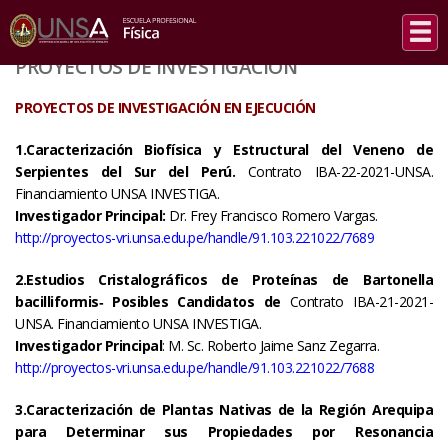
INICIO
/
PROYECTOS DE INVESTIGACIÓN
PROYECTOS DE INVESTIGACIÓN
PROYECTOS DE INVESTIGACIÓN EN EJECUCIÓN
1.Caracterización
Biofísica y Estructural del Veneno de
Serpientes del Sur del Perú.
Contrato IBA-22-2021-UNSA.
Financiamiento UNSA INVESTIGA.
Investigador Principal:
Dr. Frey Francisco Romero Vargas.
http://proyectos-vri.unsa.edu.pe/handle/91.103.221022/7689
2.Estudios Cristalográficos de Proteínas de Bartonella
bacilliformis
‐
Posibles Candidatos de
Contrato IBA-21-2021-
UNSA. Financiamiento UNSA INVESTIGA.
Investigador Principal
: M. Sc. Roberto Jaime Sanz Zegarra.
http://proyectos-vri.unsa.edu.pe/handle/91.103.221022/7688
3.Caracterización de Plantas Nativas de la Región Arequipa
para Determinar sus Propiedades por Resonancia