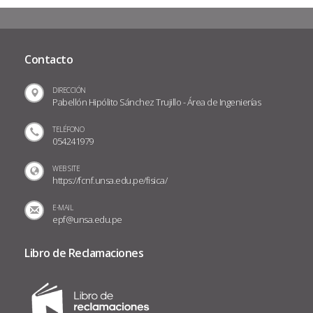
Contacto
DIRECCIÓN
Pabellón Hipólito Sánchez Trujillo - Área de Ingenierías
TELÉFONO
054241979
WEB SITE
https://fcnf.unsa.edu.pe/fisica/
E-MAIL
epf@unsa.edu.pe
Libro de Reclamaciones