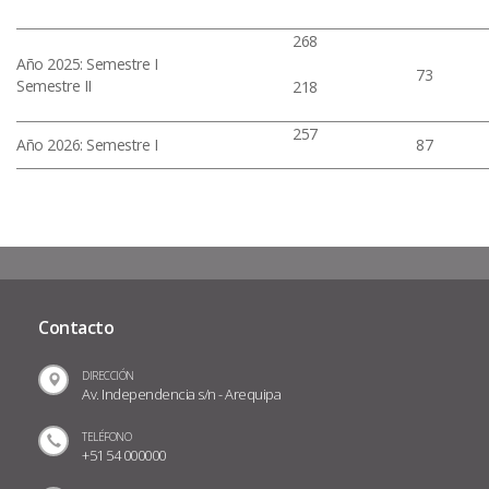
268
Año 2025: Semestre I
73
Semestre II
218
257
Año 2026: Semestre I
87
Contacto
DIRECCIÓN
Av. Independencia s/n - Arequipa
TELÉFONO
+51 54 000000