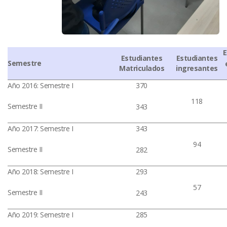
E
Estudiantes
Estudiantes
Semestre
Matriculados
ingresantes
Año 2016: Semestre I
370
118
Semestre II
343
Año 2017: Semestre I
343
94
Semestre II
282
Año 2018: Semestre I
293
57
Semestre II
243
Año 2019: Semestre I
285