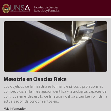
INICIO
/
SLIDER
/
PUBLICACIONES
Slider
Maestría en Ciencias Física
Los objetivos de la maestría es formar científicos y profesionales
competitivos en la investigación científica y tecnológica, capaces de
contribuir en el desarrollo de la región y del país, tambien brindar la
actualización de conocimientos en...
Más Información