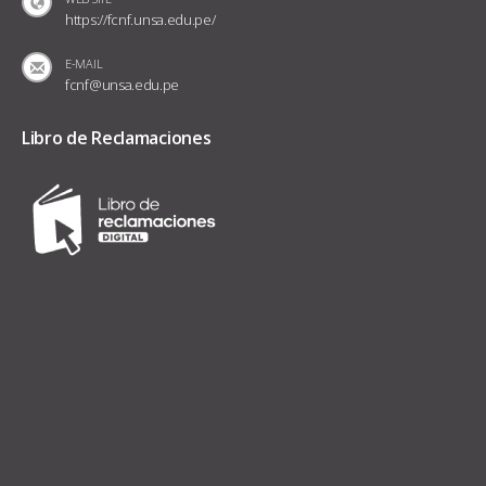
WEB SITE
https://fcnf.unsa.edu.pe/
E-MAIL
fcnf@unsa.edu.pe
Libro de Reclamaciones