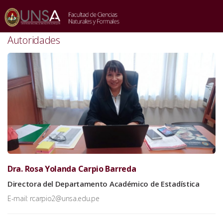
INICIO
/
AUTORIDADES
/
DRA. ROSA YOLANDA CARPIO BARREDA
Autoridades
Dra. Rosa Yolanda Carpio Barreda
Directora del Departamento Académico de Estadística
E-mail: rcarpio2@unsa.edu.pe