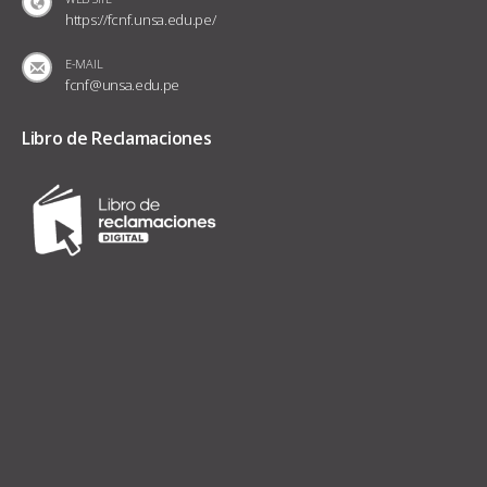
WEB SITE
https://fcnf.unsa.edu.pe/
E-MAIL
fcnf@unsa.edu.pe
Libro de Reclamaciones