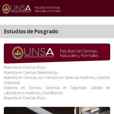
INICIO
/
ESTUDIOS DE POSGRADO
Estudios de Posgrado
Maestría en Ciencias Física
Maestría en Ciencias Matemáticas
Maestría en Ciencias con mención en Gerencia Auditoria y Gestión
Ambiental
Maestría en Ciencias: Gerencia en Seguridad, Calidad de
Laboratorios Analíticos y Acreditación
Maestría en Ciencias Física