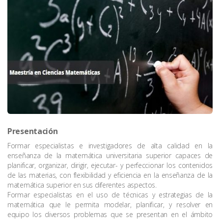
Presentación
Formar especialistas e investigadores de alta calidad en la
enseñanza de la matemática universitaria superior capaces de
planificar, organizar, dirigir, ejecutar- y perfeccionar los contenidos
de las materias, con flexibilidad y eficiencia en la enseñanza de la
matemática superior en sus diferentes aspectos.
Formar especialistas en el uso de técnicas y estrategias de la
matemática que le permita modelar, planificar, y resolver en
equipo los diversos problemas que se presentan en el ámbito