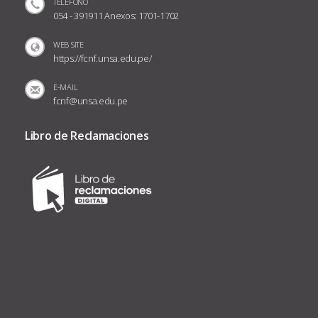
TELÉFONO
054 - 391911 Anexos: 1701-1702
WEB SITE
https://fcnf.unsa.edu.pe/
E-MAIL
fcnf@unsa.edu.pe
Libro de Reclamaciones