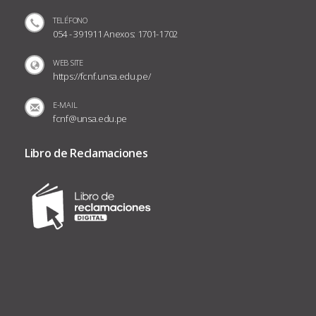
TELÉFONO
054 - 391911 Anexos: 1701-1702
WEB SITE
https://fcnf.unsa.edu.pe/
E-MAIL
fcnf@unsa.edu.pe
Libro de Reclamaciones