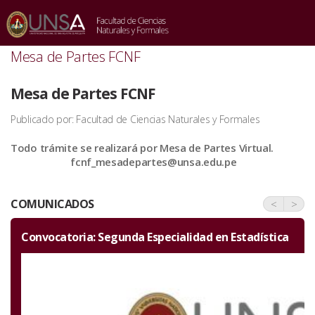
INICIO
/
COMUNICADOS
/
MESA DE PARTES FCNF
Mesa de Partes FCNF
Mesa de Partes FCNF
Publicado por: Facultad de Ciencias Naturales y Formales
Todo trámite se realizará por Mesa de Partes Virtual.
fcnf_mesadepartes@unsa.edu.pe
COMUNICADOS
<
>
en Estadística
Invitación por el aniversario de la Facul
Ciencias Naturales y Formales