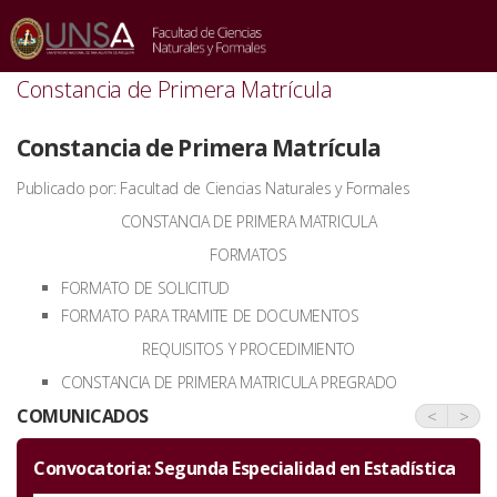
INICIO
/
SIN CATEGORÍA
/
CONSTANCIA DE PRIMERA MATRÍCULA
Constancia de Primera Matrícula
Constancia de Primera Matrícula
Publicado por: Facultad de Ciencias Naturales y Formales
CONSTANCIA DE PRIMERA MATRICULA
FORMATOS
FORMATO DE SOLICITUD
FORMATO PARA TRAMITE DE DOCUMENTOS
REQUISITOS Y PROCEDIMIENTO
CONSTANCIA DE PRIMERA MATRICULA PREGRADO
COMUNICADOS
<
>
 Estadística
Invitación por el aniversario de la Facultad
Ciencias Naturales y Formales