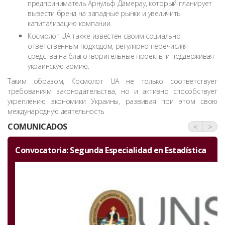
предприниматель Арнульф Дамерау, который планирует
вывести бренд на западные рынки и увеличить
капитализацию компании.
Космолот UA также известен своим социально
ответственным подходом, регулярно перечисляя
средства на благотворительные проекты и поддерживая
украинскую армию.
Таким образом, Космолот UA не только соответствует
требованиям законодательства, но и активно способствует
укреплению экономики Украины, развивая при этом свою
международную деятельность
COMUNICADOS
<
>
adística
Invitación por el aniversario de la Facultad de
Ciencias Naturales y Formales