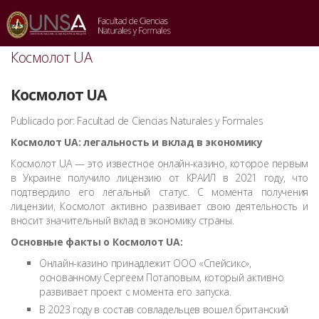
INICIO
/
UNCATEGORIZED4
/
КОСМОЛОТ UA
Космолот UA
Космолот UA
Publicado por: Facultad de Ciencias Naturales y Formales
Космолот UA: легальность и вклад в экономику
Космолот UA — это известное онлайн-казино, которое первым
в Украине получило лицензию от КРАИЛ в 2021 году, что
подтвердило его легальный статус. С момента получения
лицензии, Космолот активно развивает свою деятельность и
вносит значительный вклад в экономику страны.
Основные факты о Космолот UA:
Онлайн-казино принадлежит ООО «Спейсикс»,
основанному Сергеем Потаповым, который активно
развивает проект с момента его запуска.
В 2023 году в состав совладельцев вошел британский