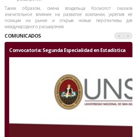
Таким образом, смена владельца Космолот оказала
значительное влияние на развитие компании, укрепив её
позиции на рынке и открыв новые перспективы для
международного расширения.
COMUNICADOS
<
>
 Segunda Especialidad en Estadística
Invitación por el 
Ciencias Natural