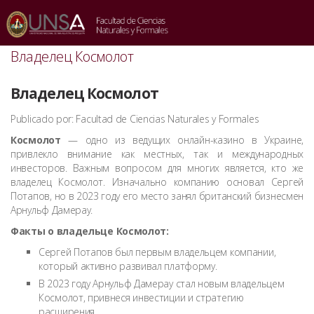
INICIO
/
UNCATEGORIZED4
/
ВЛАДЕЛЕЦ КОСМОЛОТ
Владелец Космолот
Владелец Космолот
Publicado por: Facultad de Ciencias Naturales y Formales
Космолот
— одно из ведущих онлайн-казино в Украине,
привлекло внимание как местных, так и международных
инвесторов. Важным вопросом для многих является, кто же
владелец Космолот. Изначально компанию основал Сергей
Потапов, но в 2023 году его место занял британский бизнесмен
Арнульф Дамерау.
Факты о владельце Космолот:
Сергей Потапов был первым владельцем компании,
который активно развивал платформу.
В 2023 году Арнульф Дамерау стал новым владельцем
Космолот, привнеся инвестиции и стратегию
расширения.