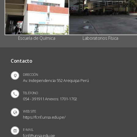
Escuela de Química
Laboratorios Física
Contacto
DIRECCIÓN
Av. Independencia 552 Arequipa Perú
TELÉFONO
054 - 391911 Anexos: 1701-1702
WEB SITE
https://fcnf.unsa.edu.pe/
E-MAIL
fcnf@unsa.edu.pe